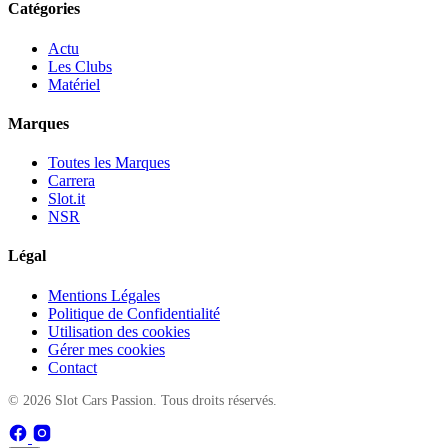
Catégories
Actu
Les Clubs
Matériel
Marques
Toutes les Marques
Carrera
Slot.it
NSR
Légal
Mentions Légales
Politique de Confidentialité
Utilisation des cookies
Gérer mes cookies
Contact
© 2026 Slot Cars Passion. Tous droits réservés.