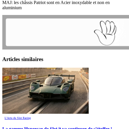
MAJ: les châssis Patriot sont en Acier inoxydable et non en
aluminium
Articles similaires
L’Actu du Slot Racing
La gamme Hypercar de Slot.it va continuer de s’étoffer !