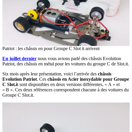
Patriot : les châssis en pour Groupe C Slot it arrivent
En juillet dernier
nous vous avions parlé des châssis Evolution
Patriot, des châssis en métal pour les voitures du groupe C de Slot.it.
Six mois après leur présentation, voici l’arrivée des
châssis
Evolution Patriot
. Ces
châssis en Acier inoxydable pour Groupe
C Slot.i
t sont disponibles en deux versions différentes, « A » et
« B ». Ces deux références correspondent chacune à des voitures du
Groupe C Slot.it.