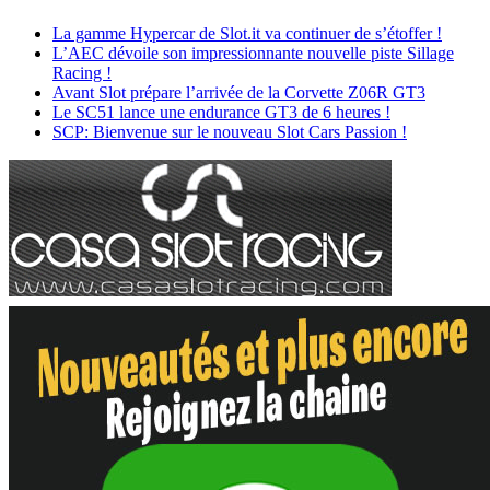
La gamme Hypercar de Slot.it va continuer de s’étoffer !
L’AEC dévoile son impressionnante nouvelle piste Sillage
Racing !
Avant Slot prépare l’arrivée de la Corvette Z06R GT3
Le SC51 lance une endurance GT3 de 6 heures !
SCP: Bienvenue sur le nouveau Slot Cars Passion !