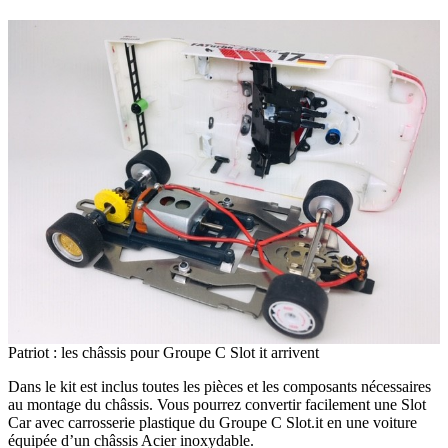
Patriot : les châssis pour Groupe C Slot it arrivent
Dans le kit est inclus toutes les pièces et les composants nécessaires
au montage du châssis. Vous pourrez convertir facilement une Slot
Car avec carrosserie plastique du Groupe C Slot.it en une voiture
équipée d’un châssis Acier inoxydable.