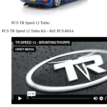
PCS TR Speed 12 Turbo
PCS TR Speed 12 Turbo Kit – Ref: PCS-B014