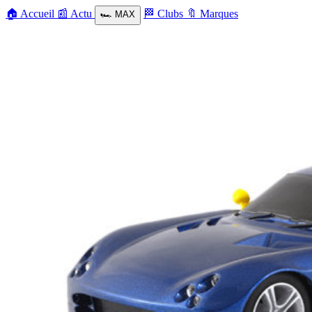
🏠
Accueil
📰
Actu
🏁
Clubs
🔖
Marques
🏎️
MAX