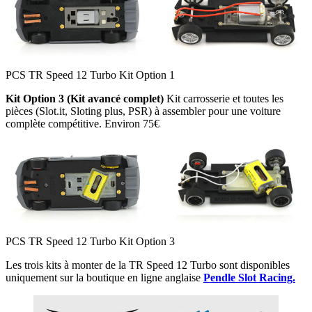
PCS TR Speed 12 Turbo Kit Option 1
Kit Option 3 (Kit avancé complet)
Kit carrosserie et toutes les
pièces (Slot.it, Sloting plus, PSR) à assembler pour une voiture
complète compétitive. Environ 75€
PCS TR Speed 12 Turbo Kit Option 3
Les trois kits à monter de la TR Speed 12 Turbo sont disponibles
uniquement sur la boutique en ligne anglaise
Pendle Slot Racing.