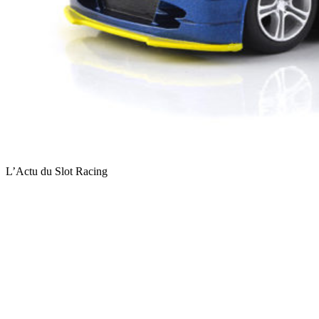
L’Actu du Slot Racing