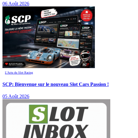
06 Août 2026
L’Actu du Slot Racing
SCP: Bienvenue sur le nouveau Slot Cars Passion !
05 Août 2026