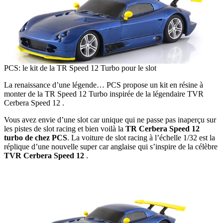
PCS: le kit de la TR Speed 12 Turbo pour le slot
La renaissance d’une légende… PCS propose un kit en résine à
monter de la TR Speed 12 Turbo inspirée de la légendaire TVR
Cerbera Speed 12 .
Vous avez envie d’une slot car unique qui ne passe pas inaperçu sur
les pistes de slot racing et bien voilà la
TR Cerbera Speed 12
turbo de chez PCS
. La voiture de slot racing à l’échelle 1/32 est la
réplique d’une nouvelle super car anglaise qui s’inspire de la célèbre
TVR Cerbera Speed 12
.