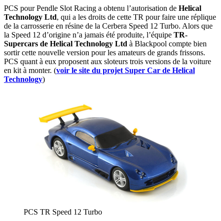
PCS pour Pendle Slot Racing a obtenu l’autorisation de
Helical
Technology Ltd
, qui a les droits de cette TR pour faire une réplique
de la carrosserie en résine de la Cerbera Speed 12 Turbo. Alors que
la Speed 12 d’origine n’a jamais été produite, l’équipe
TR-
Supercars de Helical Technology Ltd
à Blackpool compte bien
sortir cette nouvelle version pour les amateurs de grands frissons.
PCS quant à eux proposent aux sloteurs trois versions de la voiture
en kit à monter. (
voir le site du projet Super Car de Helical
Technology
)
PCS TR Speed 12 Turbo