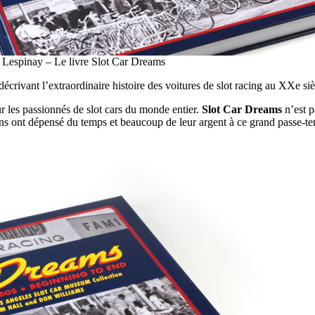
 Lespinay – Le livre Slot Car Dreams
écrivant l’extraordinaire histoire des voitures de slot racing au XXe siè
ur les passionnés de slot cars du monde entier.
Slot Car Dreams
n’est p
ns ont dépensé du temps et beaucoup de leur argent à ce grand passe-temp