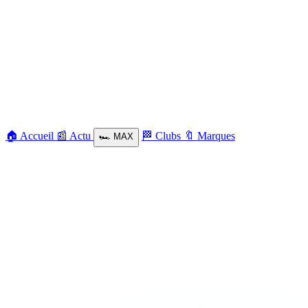
🏠
Accueil
📰
Actu
🏁
Clubs
🔖
Marques
🏎️
MAX