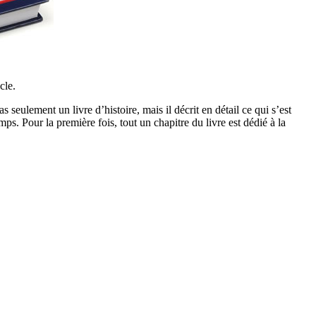
cle.
as seulement un livre d’histoire, mais il décrit en détail ce qui s’est
s. Pour la première fois, tout un chapitre du livre est dédié à la