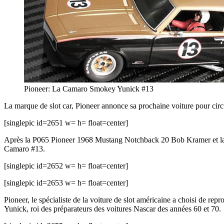
Pioneer: La Camaro Smokey Yunick #13
La marque de slot car, Pioneer annonce sa prochaine voiture pour circ
[singlepic id=2651 w= h= float=center]
Après la P065 Pioneer 1968 Mustang Notchback 20 Bob Kramer et la
Camaro #13.
[singlepic id=2652 w= h= float=center]
[singlepic id=2653 w= h= float=center]
Pioneer, le spécialiste de la voiture de slot américaine a choisi de rep
Yunick, roi des préparateurs des voitures Nascar des années 60 et 70.