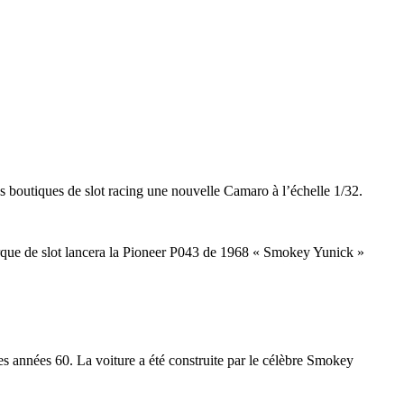
s boutiques de slot racing une nouvelle Camaro à l’échelle 1/32.
ue de slot lancera la Pioneer P043 de 1968 « Smokey Yunick »
 des années 60. La voiture a été construite par le célèbre Smokey