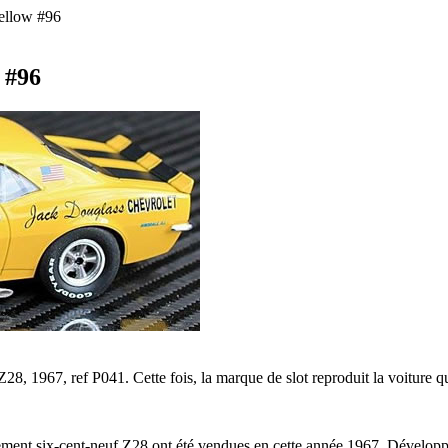
ellow #96
 #96
 1967, ref P041. Cette fois, la marque de slot reproduit la voiture qui
ent six-cent-neuf Z28 ont été vendues en cette année 1967. Développé