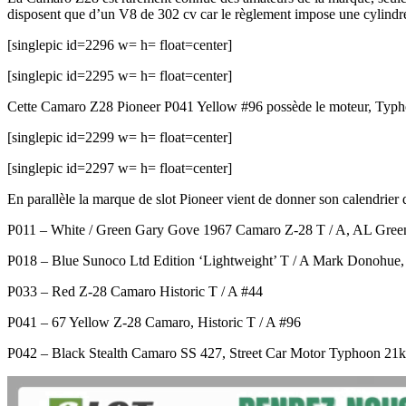
disposent que d’un V8 de 302 cv car le règlement impose une cylindré
[singlepic id=2296 w= h= float=center]
[singlepic id=2295 w= h= float=center]
Cette Camaro Z28 Pioneer P041 Yellow #96 possède le moteur, Typh
[singlepic id=2299 w= h= float=center]
[singlepic id=2297 w= h= float=center]
En parallèle la marque de slot Pioneer vient de donner son calendrier d
P011 – White / Green Gary Gove 1967 Camaro Z-28 T / A, AL Green 
P018 – Blue Sunoco Ltd Edition ‘Lightweight’ T / A Mark Donohue, 
P033 – Red Z-28 Camaro Historic T / A #44
P041 – 67 Yellow Z-28 Camaro, Historic T / A #96
P042 – Black Stealth Camaro SS 427, Street Car Motor Typhoon 21k 