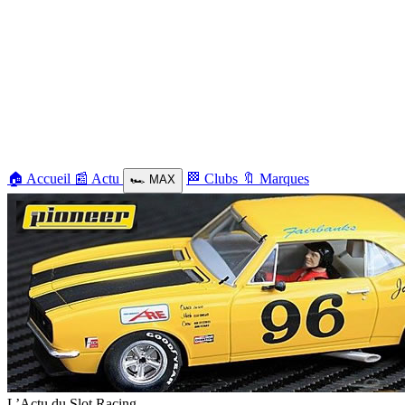
🏠
Accueil
📰
Actu
🏁
Clubs
🔖
Marques
🏎️
MAX
L’Actu du Slot Racing