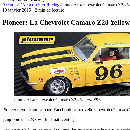
Accueil
›
L’Actu du Slot Racing
›
Pioneer: La Chevrolet Camaro Z28 Y
19 janvier 2015
·
2 min de lecture
Pioneer: La Chevrolet Camaro Z28 Yellow
Pioneer: La Chevrolet Camaro Z28 Yellow #96
Pioneer dévoile sur sa page Facebook sa nouvelle Chevrolet Camaro Z28,
[singlepic id=2298 w= h= float=center]
La Camaro Z28 est rarement connue des amateurs de la marque, seulem