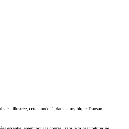
 s’est illustrée, cette année là, dans la mythique Transam.
es essentiellement pour la course Trans-Am, les voitures ne