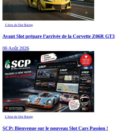
L’Actu du Slot Racing
Avant Slot prépare l’arrivée de la Corvette Z06R GT3
06 Août 2026
L’Actu du Slot Racing
SCP: Bienvenue sur le nouveau Slot Cars Passion !