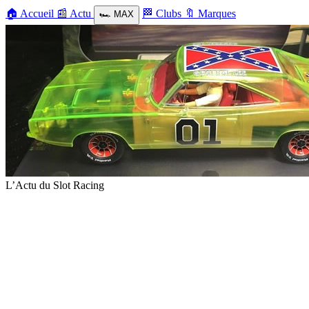
🏠
Accueil
📰
Actu
🏁
Clubs
🔖
Marques
🏎️
MAX
L’Actu du Slot Racing