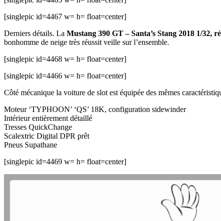
[singlepic id=4467 w= h= float=center]
Derniers détails. La
Mustang 390 GT – Santa’s Stang 2018 1/32, r
bonhomme de neige très réussit veille sur l’ensemble.
[singlepic id=4468 w= h= float=center]
[singlepic id=4466 w= h= float=center]
Côté mécanique la voiture de slot est équipée des mêmes caractéristi
Moteur ‘TYPHOON’ ‘QS’ 18K, configuration sidewinder
Intérieur entièrement détaillé
Tresses QuickChange
Scalextric Digital DPR prêt
Pneus Supathane
[singlepic id=4469 w= h= float=center]