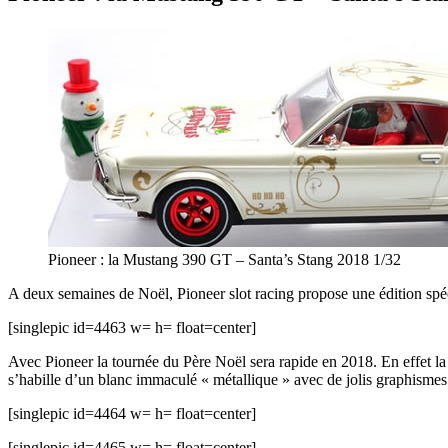
Pioneer : la Mustang 390 GT – Santa’s Stang 2018 1/32
A deux semaines de Noël, Pioneer slot racing propose une édition spéc
[singlepic id=4463 w= h= float=center]
Avec Pioneer la tournée du Père Noël sera rapide en 2018. En effet la
s’habille d’un blanc immaculé « métallique » avec de jolis graphismes d
[singlepic id=4464 w= h= float=center]
[singlepic id=4465 w= h= float=center]