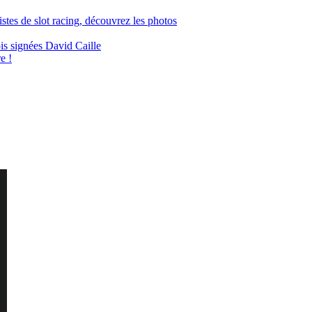
tes de slot racing, découvrez les photos
ois signées David Caille
e !