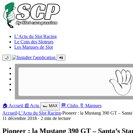
L’Actu du Slot Racing
Le Coin des Sloteurs
Les Marques de Slot
🌙
📲
🏠
Accueil
📰
Actu
🏁
Clubs
🔖
Marques
🏎️
MAX
Accueil
›
L’Actu du Slot Racing
›
Pioneer : la Mustang 390 GT – Santa
11 décembre 2018
·
2 min de lecture
Pioneer : la Mustang 390 GT – Santa’s Sta