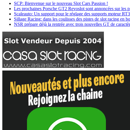
SCP: Bienvenue sur le nouveau Slot Cars Passion !
Les prochaines Porsche GT2 Revoslot sont annoncées sur les pis
Scaleauto: Un support pour le réglage des supports moteur RT3
Sillage Racing: dans les coulisses des pistes de slot racing en b
NSR prépare déjà la rentrée avec trois nouvelles GT de caractèr