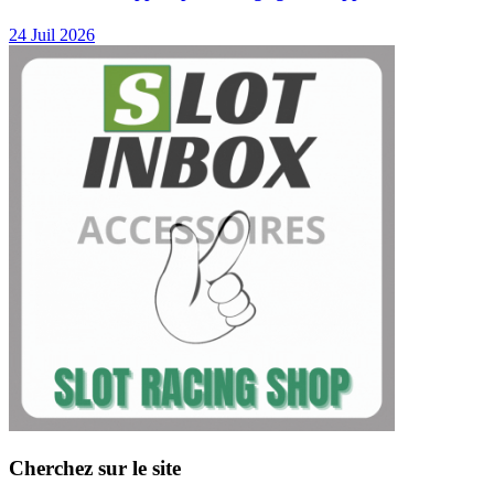
24 Juil 2026
Cherchez sur le site