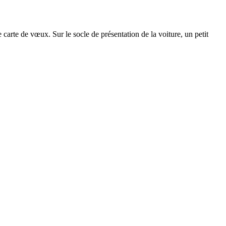
e carte de vœux. Sur le socle de présentation de la voiture, un petit