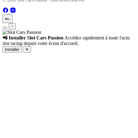
© 2026 Slot Cars Passion. Tous droits réservés.
🏎️
↑
📲 Installer Slot Cars Passion
Accédez rapidement à toute l'actu
slot racing depuis votre écran d'accueil.
Installer
✕