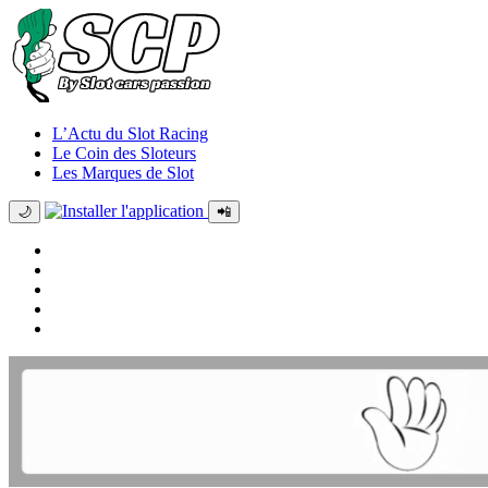
L’Actu du Slot Racing
Le Coin des Sloteurs
Les Marques de Slot
🌙
📲