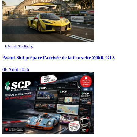
L’Actu du Slot Racing
Avant Slot prépare l’arrivée de la Corvette Z06R GT3
06 Août 2026