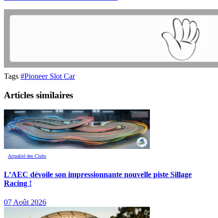
Tags
#Pioneer Slot Car
Articles similaires
Actualité des Clubs
L’AEC dévoile son impressionnante nouvelle piste Sillage
Racing !
07 Août 2026