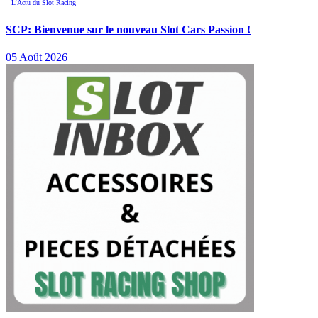
L’Actu du Slot Racing
SCP: Bienvenue sur le nouveau Slot Cars Passion !
05 Août 2026