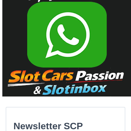
Newsletter SCP