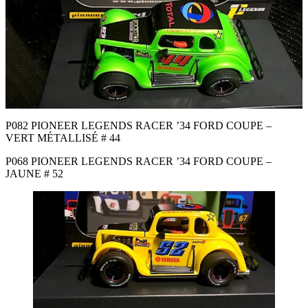
P082 PIONEER LEGENDS RACER ’34 FORD COUPE –
VERT MÉTALLISÉ # 44
P068 PIONEER LEGENDS RACER ’34 FORD COUPE –
JAUNE # 52