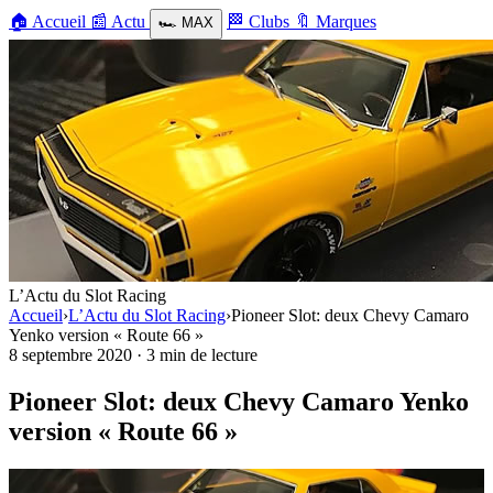
🏠
Accueil
📰
Actu
🏁
Clubs
🔖
Marques
🏎️
MAX
L’Actu du Slot Racing
Accueil
›
L’Actu du Slot Racing
›
Pioneer Slot: deux Chevy Camaro
Yenko version « Route 66 »
8 septembre 2020
·
3 min de lecture
Pioneer Slot: deux Chevy Camaro Yenko
version « Route 66 »