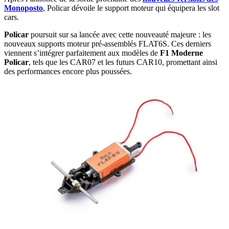
Monoposto
, Policar dévoile le support moteur qui équipera les slot
cars.
Policar
poursuit sur sa lancée avec cette nouveauté majeure : les
nouveaux supports moteur pré-assemblés FLAT6S. Ces derniers
viennent s’intégrer parfaitement aux modèles de
F1 Moderne
Policar
, tels que les CAR07 et les futurs CAR10, promettant ainsi
des performances encore plus poussées.