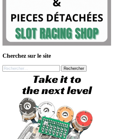
Cherchez sur le site
Rechercher :