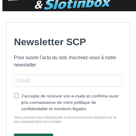
Newsletter SCP
Pour suivre l'actu du slot, Inscrivez-vous à notre
newsletter
J'accepte de recevoir vos e-mails et confirme avoir
pris connaissance de votre politique de
confidentialité et mentions légales.
Vous pouvez vous désinscrire à tout moment en cliquant sur le
lien présent dans nos emails.