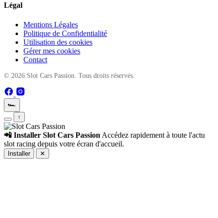
Légal
Mentions Légales
Politique de Confidentialité
Utilisation des cookies
Gérer mes cookies
Contact
© 2026 Slot Cars Passion. Tous droits réservés.
🏎️
↑
📲 Installer Slot Cars Passion
Accédez rapidement à toute l'actu
slot racing depuis votre écran d'accueil.
Installer
✕