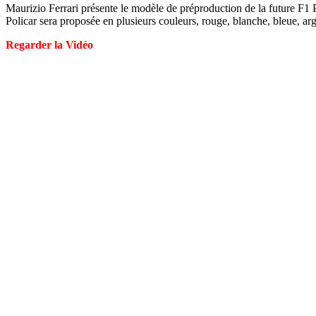
Maurizio Ferrari présente le modèle de préproduction de la future F1 Po
Policar sera proposée en plusieurs couleurs, rouge, blanche, bleue, arge
Regarder la Vidéo