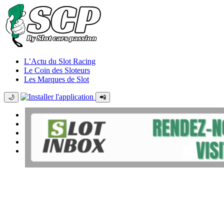
L’Actu du Slot Racing
Le Coin des Sloteurs
Les Marques de Slot
🌙
📲