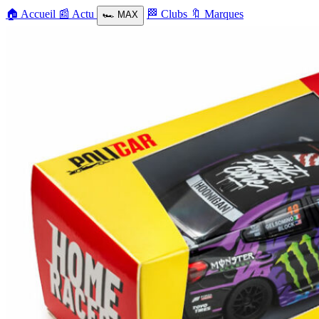
🏠
Accueil
📰
Actu
🏁
Clubs
🔖
Marques
🏎️
MAX