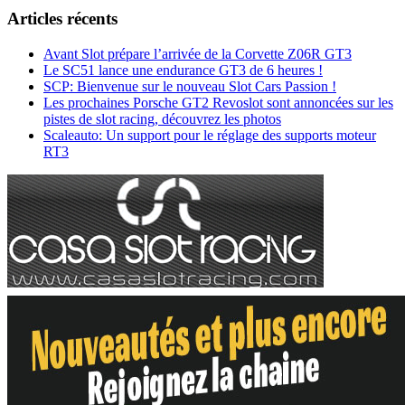
Articles récents
Avant Slot prépare l’arrivée de la Corvette Z06R GT3
Le SC51 lance une endurance GT3 de 6 heures !
SCP: Bienvenue sur le nouveau Slot Cars Passion !
Les prochaines Porsche GT2 Revoslot sont annoncées sur les
pistes de slot racing, découvrez les photos
Scaleauto: Un support pour le réglage des supports moteur
RT3