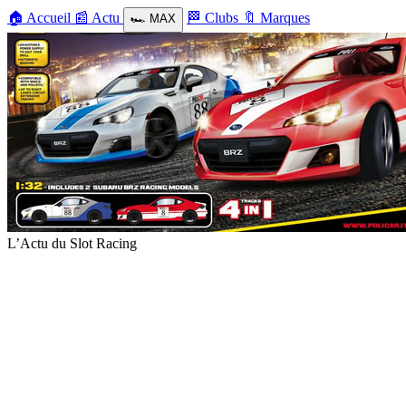
🏠
Accueil
📰
Actu
🏁
Clubs
🔖
Marques
🏎️
MAX
L’Actu du Slot Racing