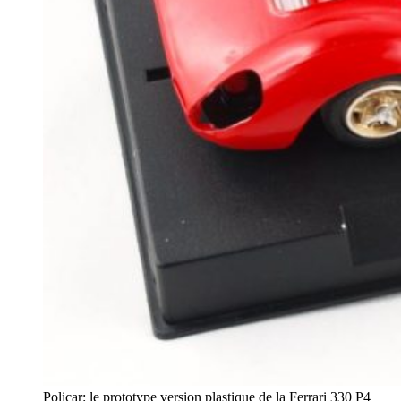
Policar: le prototype version plastique de la Ferrari 330 P4