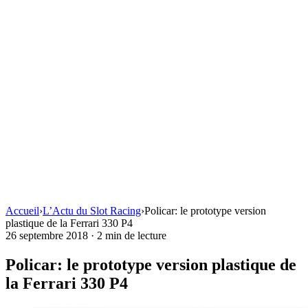
Accueil
›
L’Actu du Slot Racing
›
Policar: le prototype version
plastique de la Ferrari 330 P4
26 septembre 2018
·
2 min de lecture
Policar: le prototype version plastique de
la Ferrari 330 P4