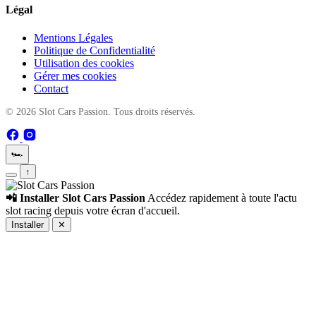
Légal
Mentions Légales
Politique de Confidentialité
Utilisation des cookies
Gérer mes cookies
Contact
© 2026 Slot Cars Passion. Tous droits réservés.
🏎️
↑
📲 Installer Slot Cars Passion
Accédez rapidement à toute l'actu
slot racing depuis votre écran d'accueil.
Installer
✕