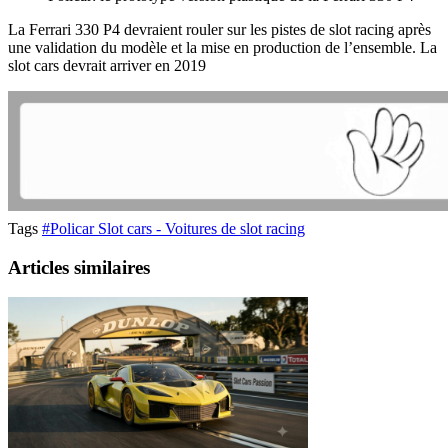
La Ferrari 330 P4 devraient rouler sur les pistes de slot racing après
une validation du modèle et la mise en production de l’ensemble. La
slot cars devrait arriver en 2019
Tags
#Policar Slot cars - Voitures de slot racing
Articles similaires