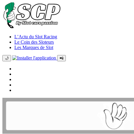
L’Actu du Slot Racing
Le Coin des Sloteurs
Les Marques de Slot
🌙
📲