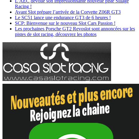
L’AEC dévoile son impressionnante nouvelle piste Sillage
Racing !
Avant Slot prépare l’arrivée de la Corvette Z06R GT3
Le SC51 lance une endurance GT3 de 6 heures !
SCP: Bienvenue sur le nouveau Slot Cars Passion !
Les prochaines Porsche GT2 Revoslot sont annoncées sur les
pistes de slot racing, découvrez les photos