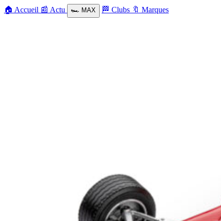
🏠
Accueil
📰
Actu
🏁
Clubs
🔖
Marques
🏎️
MAX