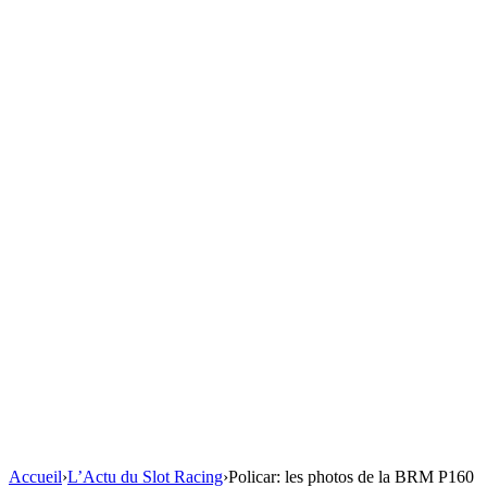
Accueil
›
L’Actu du Slot Racing
›
Policar: les photos de la BRM P160