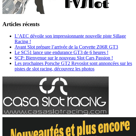
Articles récents
L’AEC dévoile son impressionnante nouvelle piste Sillage
Racing !
Avant Slot prépare l’arrivée de la Corvette Z06R GT3
Le SC51 lance une endurance GT3 de 6 heures !
SCP: Bienvenue sur le nouveau Slot Cars Passion !
Les prochaines Porsche GT2 Revoslot sont annoncées sur les
pistes de slot racing, découvrez les photos