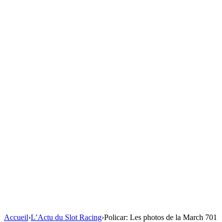
Accueil
›
L’Actu du Slot Racing
›
Policar: Les photos de la March 701