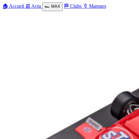
🏠
Accueil
📰
Actu
🏁
Clubs
🔖
Marques
🏎️
MAX