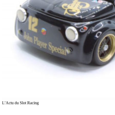
L’Actu du Slot Racing