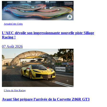
Actualité des Clubs
L’AEC dévoile son impressionnante nouvelle piste Sillage
Racing !
07 Août 2026
L’Actu du Slot Racing
Avant Slot prépare l’arrivée de la Corvette Z06R GT3