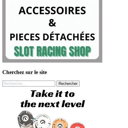
Cherchez sur le site
Rechercher :