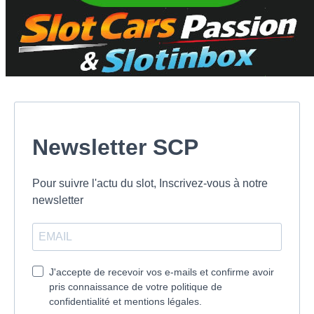
Newsletter SCP
Pour suivre l'actu du slot, Inscrivez-vous à notre
newsletter
J'accepte de recevoir vos e-mails et confirme avoir
pris connaissance de votre politique de
confidentialité et mentions légales.