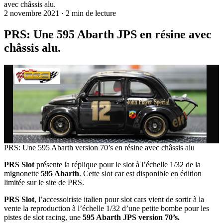
avec châssis alu.
2 novembre 2021
·
2 min de lecture
PRS: Une 595 Abarth JPS en résine avec
châssis alu.
PRS: Une 595 Abarth version 70’s en résine avec châssis alu
PRS Slot
présente la réplique pour le slot à l’échelle 1/32 de la
mignonette
595 Abarth
. Cette slot car est disponible en édition
limitée sur le site de PRS.
PRS Slot
, l’accessoiriste italien pour slot cars vient de sortir à la
vente la reproduction à l’échelle 1/32 d’une petite bombe pour les
pistes de slot racing, une
595 Abarth JPS version 70’s.