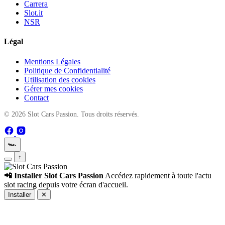
Carrera
Slot.it
NSR
Légal
Mentions Légales
Politique de Confidentialité
Utilisation des cookies
Gérer mes cookies
Contact
© 2026 Slot Cars Passion. Tous droits réservés.
🏎️
↑
📲 Installer Slot Cars Passion
Accédez rapidement à toute l'actu
slot racing depuis votre écran d'accueil.
Installer
✕