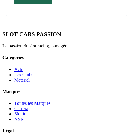
SLOT CARS PASSION
La passion du slot racing, partagée.
Catégories
Actu
Les Clubs
Matériel
Marques
Toutes les Marques
Carrera
Slot.it
NSR
Légal