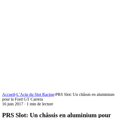
Accueil
›
L’Actu du Slot Racing
›
PRS Slot: Un châssis en aluminium
pour la Ford GT Carrera
16 juin 2017
·
1 min de lecture
PRS Slot: Un châssis en aluminium pour