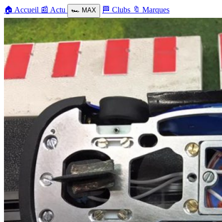
🏠
Accueil
📰
Actu
🏁
Clubs
🔖
Marques
🏎️
MAX