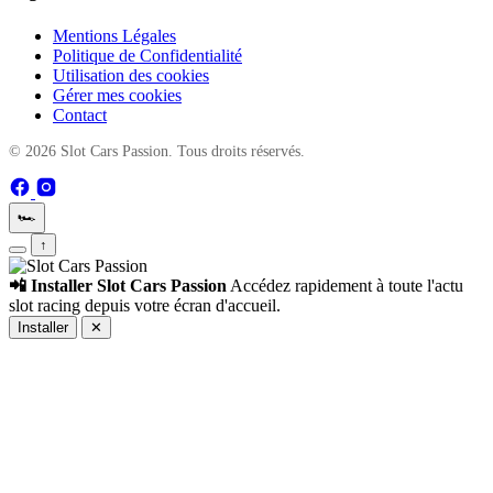
Mentions Légales
Politique de Confidentialité
Utilisation des cookies
Gérer mes cookies
Contact
© 2026 Slot Cars Passion. Tous droits réservés.
🏎️
↑
📲 Installer Slot Cars Passion
Accédez rapidement à toute l'actu
slot racing depuis votre écran d'accueil.
Installer
✕