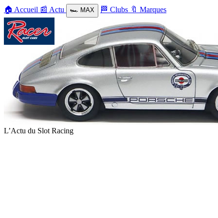
🏠
Accueil
📰
Actu
🏁
Clubs
🔖
Marques
🏎️
MAX
L’Actu du Slot Racing