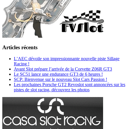
Articles récents
L’AEC dévoile son impressionnante nouvelle piste Sillage
Racing !
Avant Slot prépare l’arrivée de la Corvette Z06R GT3
Le SC51 lance une endurance GT3 de 6 heures !
SCP: Bienvenue sur le nouveau Slot Cars Passion !
Les prochaines Porsche GT2 Revoslot sont annoncées sur les
pistes de slot racing, découvrez les photos