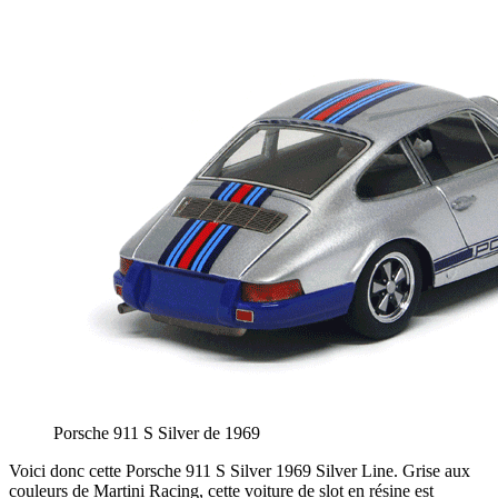
Porsche 911 S Silver de 1969
Voici donc cette Porsche 911 S Silver 1969 Silver Line. Grise aux
couleurs de Martini Racing, cette voiture de slot en résine est