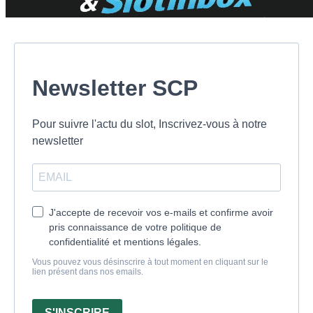
Newsletter SCP
Pour suivre l'actu du slot, Inscrivez-vous à notre
newsletter
J'accepte de recevoir vos e-mails et confirme avoir
pris connaissance de votre politique de
confidentialité et mentions légales.
Vous pouvez vous désinscrire à tout moment en cliquant sur le
lien présent dans nos emails.
S'INSCRIRE