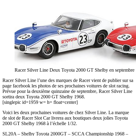
Racer Silver Line Deux Toyota 2000 GT Shelby en septembre
Racer Silver Line l’une des marques de Racer vient de publier sur sa
page facebook les photos de ses prochaines voitures de slot racing.
Prévue pour la deuxième quinzaine de septembre, Racer Silver Line
sortira deux Toyota 2000 GT Shelby 1968.
[singlepic id=1959 w= h= float=center]
Voici les deux prochaines voitures de chez Silver Line. La marque
de slot de Racer Slot Car livrera aux boutiques deux jolies Toyota
2000 GT Shelby 1968 à l’échelle 1/32.
SL20A – Shelby Toyota 2000GT – SCCA Championship 1968 –