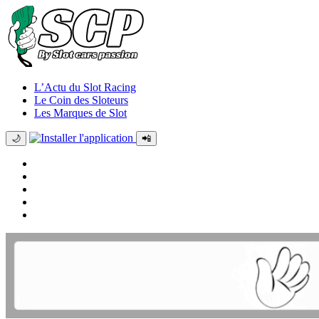
L’Actu du Slot Racing
Le Coin des Sloteurs
Les Marques de Slot
🌙
📲