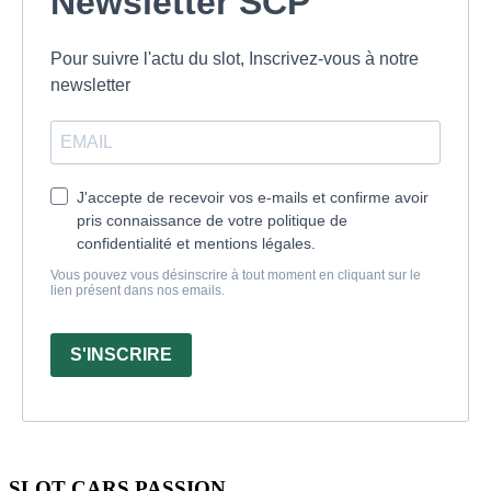
Newsletter SCP
Pour suivre l'actu du slot, Inscrivez-vous à notre
newsletter
J'accepte de recevoir vos e-mails et confirme avoir
pris connaissance de votre politique de
confidentialité et mentions légales.
Vous pouvez vous désinscrire à tout moment en cliquant sur le
lien présent dans nos emails.
S'INSCRIRE
SLOT CARS PASSION