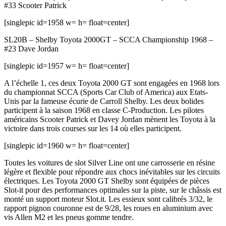
#33 Scooter Patrick
[singlepic id=1958 w= h= float=center]
SL20B – Shelby Toyota 2000GT – SCCA Championship 1968 –
#23 Dave Jordan
[singlepic id=1957 w= h= float=center]
A l’échelle 1, ces deux Toyota 2000 GT sont engagées en 1968 lors
du championnat SCCA (Sports Car Club of America) aux Etats-
Unis par la fameuse écurie de Carroll Shelby. Les deux bolides
participent à la saison 1968 en classe C-Production. Les pilotes
américains Scooter Patrick et Davey Jordan mènent les Toyota à la
victoire dans trois courses sur les 14 où elles participent.
[singlepic id=1960 w= h= float=center]
Toutes les voitures de slot Silver Line ont une carrosserie en résine
légère et flexible pour répondre aux chocs inévitables sur les circuits
électriques. Les Toyota 2000 GT Shelby sont équipées de pièces
Slot-it pour des performances optimales sur la piste, sur le châssis est
monté un support moteur Slot.it. Les essieux sont calibrés 3/32, le
rapport pignon couronne est de 9/28, les roues en aluminium avec
vis Allen M2 et les pneus gomme tendre.