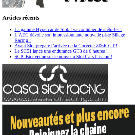
Articles récents
La gamme Hypercar de Slot.it va continuer de s’étoffer !
L’AEC dévoile son impressionnante nouvelle piste Sillage
Racing !
Avant Slot prépare l’arrivée de la Corvette Z06R GT3
Le SC51 lance une endurance GT3 de 6 heures !
SCP: Bienvenue sur le nouveau Slot Cars Passion !