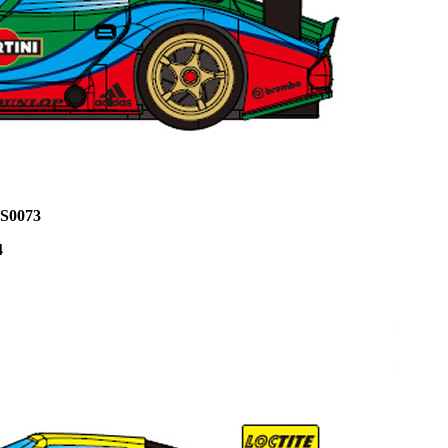
RS0073
4