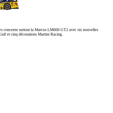
ivrées concerne surtout la Marcos LM600 GT2 avec six nouvelles
 Gulf et cinq décorations Martini Racing.