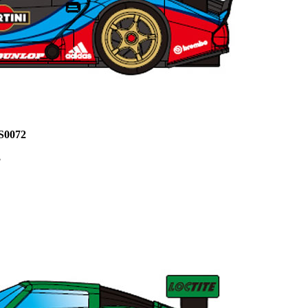
S0072
3