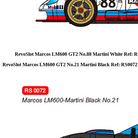
RevoSlot Marcos LM600 GT2 No.88 Martini White Ref: 
RevoSlot Marcos LM600 GT2 No.21 Martini Black Ref: RS0072