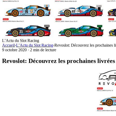
L’Actu du Slot Racing
Accueil
›
L’Actu du Slot Racing
›
Revoslot: Découvrez les prochaines l
9 octobre 2020
·
2 min de lecture
Revoslot: Découvrez les prochaines livrées