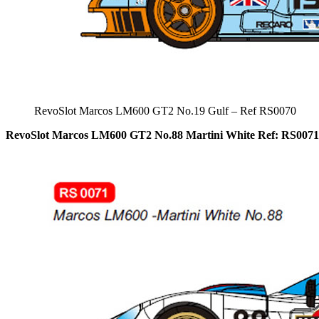
RevoSlot Marcos LM600 GT2 No.19 Gulf – Ref RS0070
RevoSlot Marcos LM600 GT2 No.88 Martini White Ref: RS0071