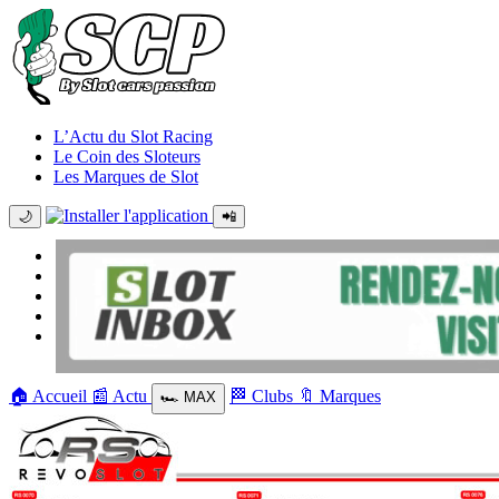
L’Actu du Slot Racing
Le Coin des Sloteurs
Les Marques de Slot
🌙
📲
🏠
Accueil
📰
Actu
🏁
Clubs
🔖
Marques
🏎️
MAX