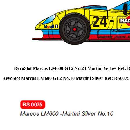
RevoSlot Marcos LM600 GT2 No.24 Martini Yellow Ref: 
RevoSlot Marcos LM600 GT2 No.10 Martini Silver Ref: RS0075