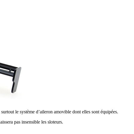
t surtout le système d’aileron amovible dont elles sont équipées.
ssera pas insensible les sloteurs.