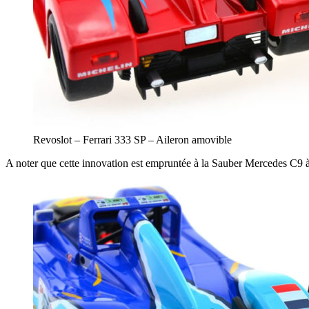
Revoslot – Ferrari 333 SP – Aileron amovible
A noter que cette innovation est empruntée à la Sauber Mercedes C9 à