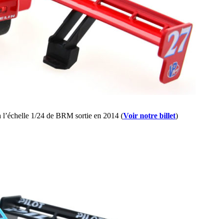
 l’échelle 1/24 de BRM sortie en 2014 (
Voir notre billet
)