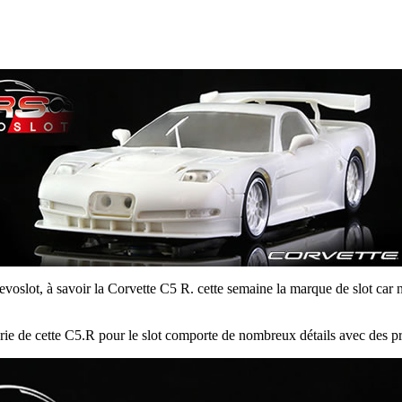
voslot, à savoir la Corvette C5 R. cette semaine la marque de slot car n
rie de cette C5.R pour le slot comporte de nombreux détails avec des pr