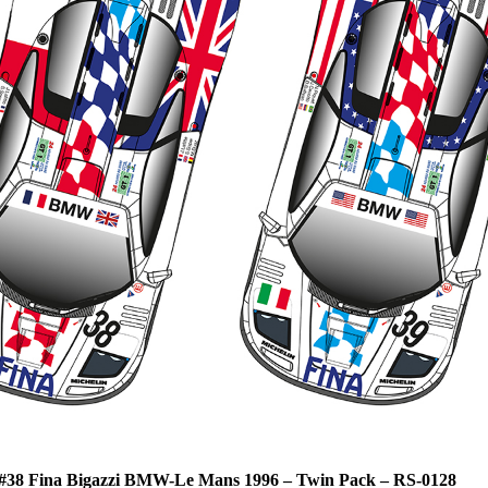
38 Fina Bigazzi BMW-Le Mans 1996 – Twin Pack – RS-0128