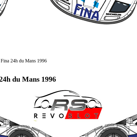
 Fina 24h du Mans 1996
 24h du Mans 1996