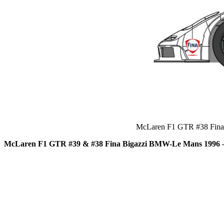
McLaren F1 GTR #38 Fina
McLaren F1 GTR #39 & #38 Fina Bigazzi BMW-Le Mans 1996 –