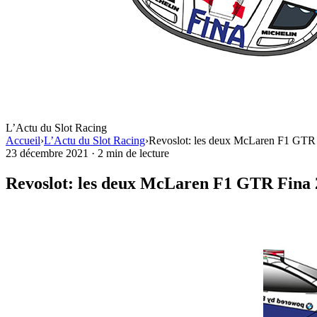
L’Actu du Slot Racing
Accueil
›
L’Actu du Slot Racing
›
Revoslot: les deux McLaren F1 GTR
23 décembre 2021
·
2 min de lecture
Revoslot: les deux McLaren F1 GTR Fina