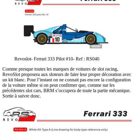
Revoslot- Ferrari 333 Pilot #10- Ref : RS040
Comme presque toutes les marques de voitures de slot racing,
RevoSlot proposera aux sloteurs de faire leur propre décoration avec
un kit blanc. Pour l’instant on ne connait pas encore la configuration
de la voiture même si on peut confirmer que, comme sur les
précédentes slot cars, BRM s’occupera de toute la partie mécanique.
Sortie à suivre donc.