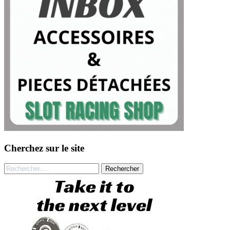
Cherchez sur le site
Rechercher :