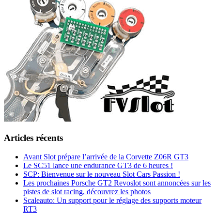
Articles récents
Avant Slot prépare l’arrivée de la Corvette Z06R GT3
Le SC51 lance une endurance GT3 de 6 heures !
SCP: Bienvenue sur le nouveau Slot Cars Passion !
Les prochaines Porsche GT2 Revoslot sont annoncées sur les
pistes de slot racing, découvrez les photos
Scaleauto: Un support pour le réglage des supports moteur
RT3