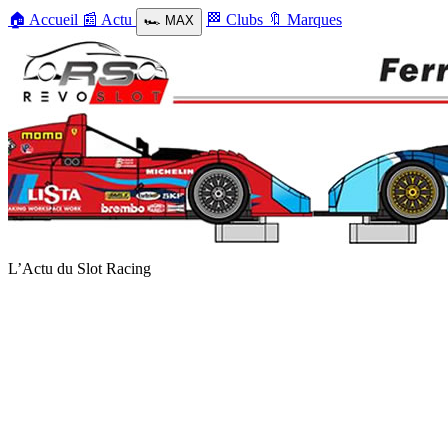
🏠
Accueil
📰
Actu
🏁
Clubs
🔖
Marques
🏎️
MAX
L’Actu du Slot Racing