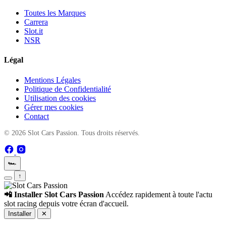
Toutes les Marques
Carrera
Slot.it
NSR
Légal
Mentions Légales
Politique de Confidentialité
Utilisation des cookies
Gérer mes cookies
Contact
© 2026 Slot Cars Passion. Tous droits réservés.
🏎️
↑
📲 Installer Slot Cars Passion
Accédez rapidement à toute l'actu
slot racing depuis votre écran d'accueil.
Installer
✕