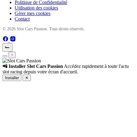
Politique de Confidentialité
Utilisation des cookies
Gérer mes cookies
Contact
© 2026 Slot Cars Passion. Tous droits réservés.
🏎️
↑
📲 Installer Slot Cars Passion
Accédez rapidement à toute l'actu
slot racing depuis votre écran d'accueil.
Installer
✕