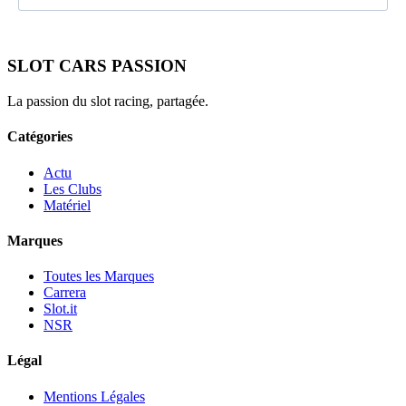
SLOT CARS PASSION
La passion du slot racing, partagée.
Catégories
Actu
Les Clubs
Matériel
Marques
Toutes les Marques
Carrera
Slot.it
NSR
Légal
Mentions Légales