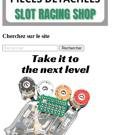
Cherchez sur le site
Rechercher :