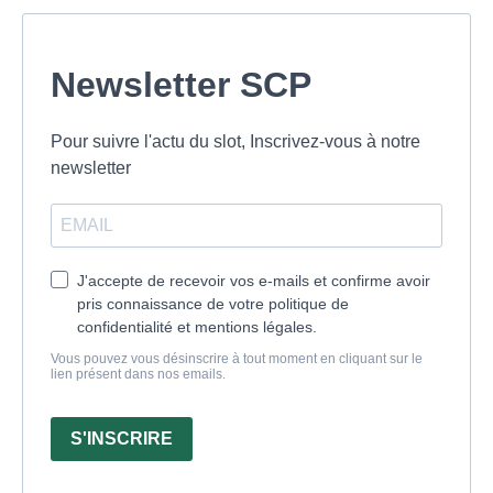
Newsletter SCP
Pour suivre l'actu du slot, Inscrivez-vous à notre
newsletter
J'accepte de recevoir vos e-mails et confirme avoir
pris connaissance de votre politique de
confidentialité et mentions légales.
Vous pouvez vous désinscrire à tout moment en cliquant sur le
lien présent dans nos emails.
S'INSCRIRE