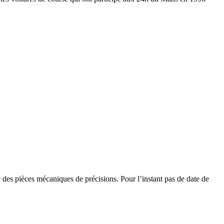
es pièces mécaniques de précisions. Pour l’instant pas de date de