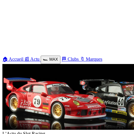
🏠
Accueil
📰
Actu
🏁
Clubs
🔖
Marques
🏎️
MAX
L’Actu du Slot Racing