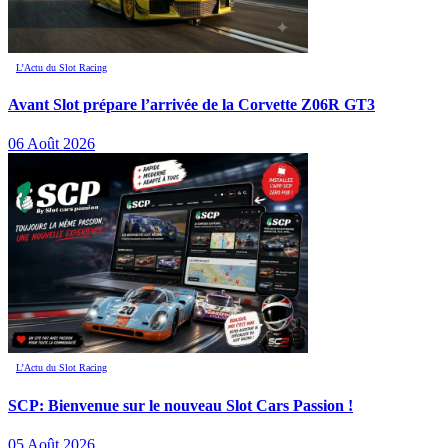
L’Actu du Slot Racing
Avant Slot prépare l’arrivée de la Corvette Z06R GT3
06 Août 2026
L’Actu du Slot Racing
SCP: Bienvenue sur le nouveau Slot Cars Passion !
05 Août 2026