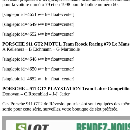
pour la voiture numéro 79 et en 1998 pour le bolide numéro 60.
[singlepic id=4651 w= h= float=center]
[singlepic id=4649 w= h= float=center]
[singlepic id=4652 w= h= float=center]
PORSCHE 911 GT2 MOTUL Team Roock Racing #79 Le Mans
A Kelleners – B Eichmann – G Martinolle
[singlepic id=4648 w= h= float=center]
[singlepic id=4650 w= h= float=center]
[singlepic id=4652 w= h= float=center]
PORSCHE – 911 GT2 PLAYSTATION Team Labre Competition
Donovan – C.Rosenblad – J-J. Jarier
Ces Porsche 911 GT2 de Révoslot pour le slot sont équipées des mêmes
sortie pour cette série, surveillez votre boutique de slot préférée.