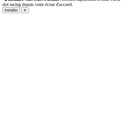
slot racing depuis votre écran d'accueil.
Installer
✕