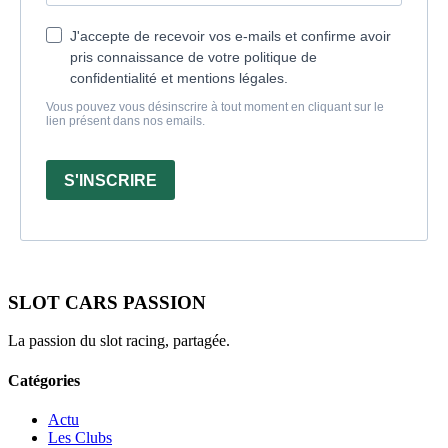
J'accepte de recevoir vos e-mails et confirme avoir
pris connaissance de votre politique de
confidentialité et mentions légales.
Vous pouvez vous désinscrire à tout moment en cliquant sur le
lien présent dans nos emails.
S'INSCRIRE
SLOT CARS PASSION
La passion du slot racing, partagée.
Catégories
Actu
Les Clubs