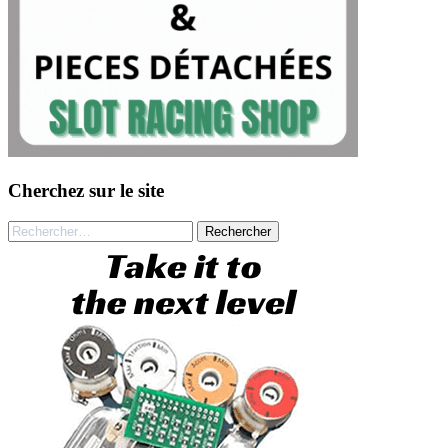
Cherchez sur le site
Rechercher :