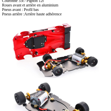
Couronne 33t / Pignon 12t
Roues avant et arrière en aluminium
Pneus avant : Profil bas
Pneus arrière :Arrière haute adhérence