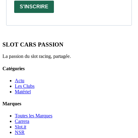
S'INSCRIRE
SLOT CARS PASSION
La passion du slot racing, partagée.
Catégories
Actu
Les Clubs
Matériel
Marques
Toutes les Marques
Carrera
Slot.it
NSR