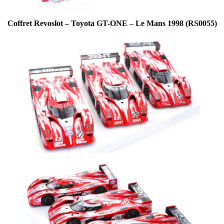
Coffret Revoslot – Toyota GT-ONE – Le Mans 1998 (RS0055)