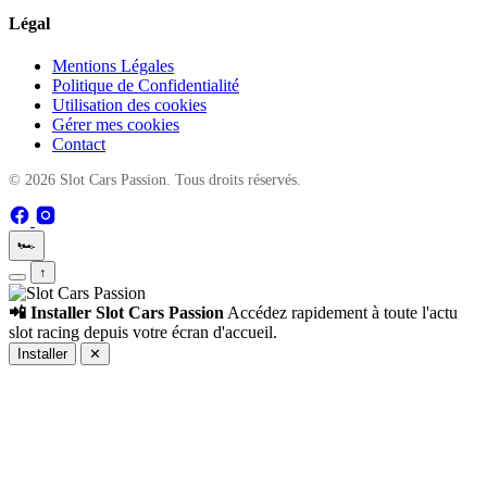
Légal
Mentions Légales
Politique de Confidentialité
Utilisation des cookies
Gérer mes cookies
Contact
© 2026 Slot Cars Passion. Tous droits réservés.
🏎️
↑
📲 Installer Slot Cars Passion
Accédez rapidement à toute l'actu
slot racing depuis votre écran d'accueil.
Installer
✕