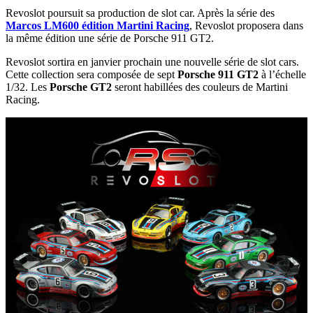
Revoslot poursuit sa production de slot car. Après la série des
Marcos LM600 édition Martini Racing
, Revoslot proposera dans
la même édition une série de Porsche 911 GT2.
Revoslot sortira en janvier prochain une nouvelle série de slot cars.
Cette collection sera composée de sept
Porsche 911 GT2
à l’échelle
1/32. Les
Porsche GT2
seront habillées des couleurs de Martini
Racing.