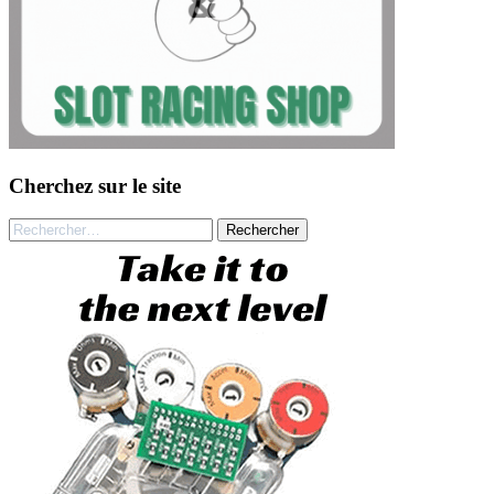
Cherchez sur le site
Rechercher :