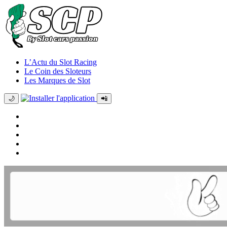
L’Actu du Slot Racing
Le Coin des Sloteurs
Les Marques de Slot
🌙
📲