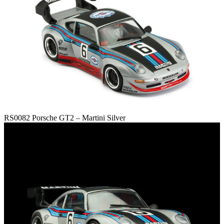
RS0082 Porsche GT2 – Martini Silver