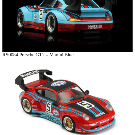
RS0084 Porsche GT2 – Martini Blue