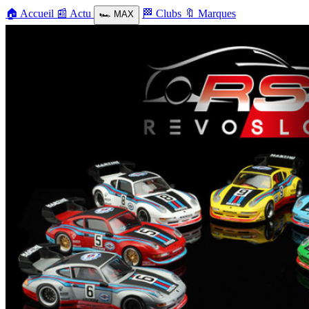
🏠
Accueil
📰
Actu
🏁
Clubs
🔖
Marques
🏎️
MAX