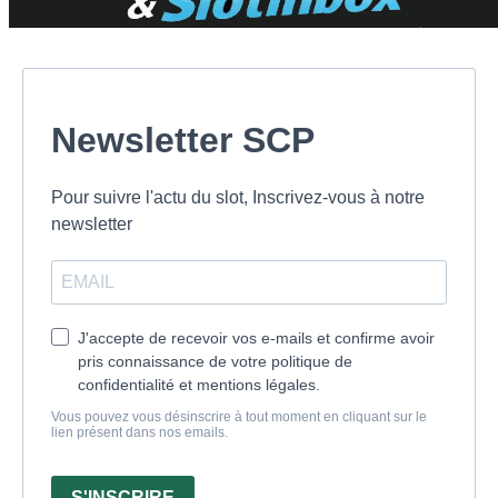
Newsletter SCP
Pour suivre l'actu du slot, Inscrivez-vous à notre
newsletter
J'accepte de recevoir vos e-mails et confirme avoir
pris connaissance de votre politique de
confidentialité et mentions légales.
Vous pouvez vous désinscrire à tout moment en cliquant sur le
lien présent dans nos emails.
S'INSCRIRE