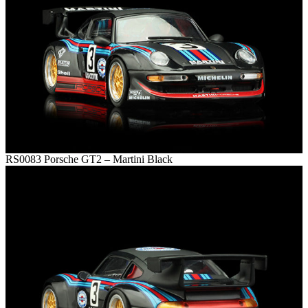
RS0083 Porsche GT2 – Martini Black