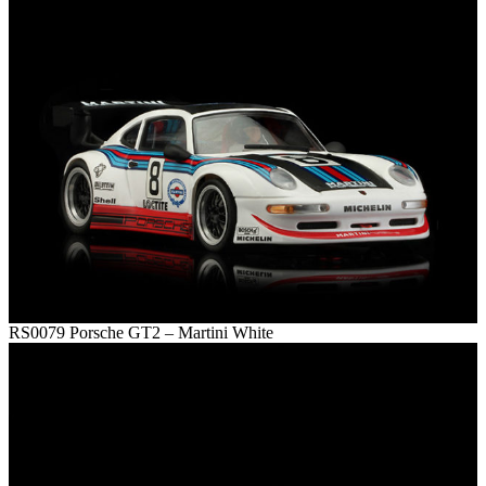
RS0079 Porsche GT2 – Martini White