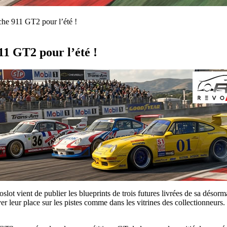
che 911 GT2 pour l’été !
11 GT2 pour l’été !
oslot vient de publier les blueprints de trois futures livrées de sa dés
 leur place sur les pistes comme dans les vitrines des collectionneurs.