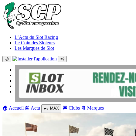
L’Actu du Slot Racing
Le Coin des Sloteurs
Les Marques de Slot
🌙
📲
🏠
Accueil
📰
Actu
🏁
Clubs
🔖
Marques
🏎️
MAX