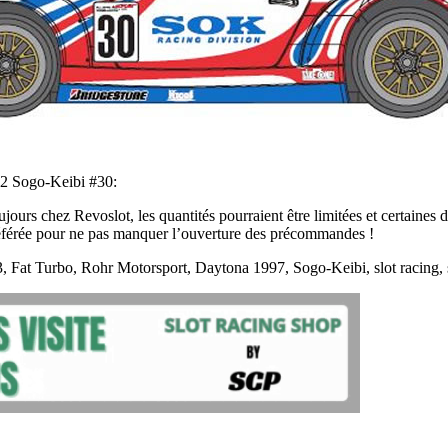
2 Sogo-Keibi #30:
urs chez Revoslot, les quantités pourraient être limitées et certaines dé
préférée pour ne pas manquer l’ouverture des précommandes !
at Turbo, Rohr Motorsport, Daytona 1997, Sogo-Keibi, slot racing, slo