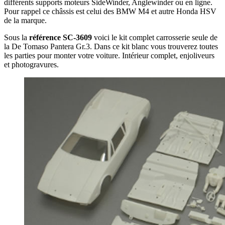
différents supports moteurs SideWinder, Anglewinder ou en ligne.
Pour rappel ce châssis est celui des BMW M4 et autre Honda HSV
de la marque.
Sous la
référence SC-3609
voici le kit complet carrosserie seule de
la De Tomaso Pantera Gr.3. Dans ce kit blanc vous trouverez toutes
les parties pour monter votre voiture. Intérieur complet, enjoliveurs
et photogravures.