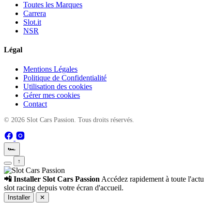
Toutes les Marques
Carrera
Slot.it
NSR
Légal
Mentions Légales
Politique de Confidentialité
Utilisation des cookies
Gérer mes cookies
Contact
© 2026 Slot Cars Passion. Tous droits réservés.
🏎️
↑
📲 Installer Slot Cars Passion
Accédez rapidement à toute l'actu
slot racing depuis votre écran d'accueil.
Installer
✕