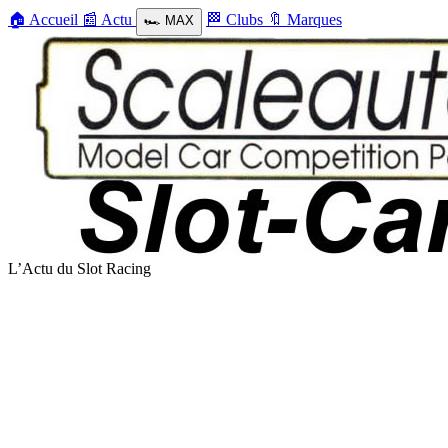
🏠
Accueil
📰
Actu
🏁
Clubs
🔖
Marques
🏎️
MAX
L’Actu du Slot Racing