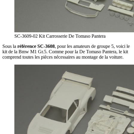
SC-3609-02 Kit Carrosserie De Tomaso Pantera
Sous la
référence SC-3608
, pour les amateurs de groupe 5, voici le
kit de la Bmw M1 Gr.5. Comme pour la De Tomaso Pantera, le kit
comprend toutes les pièces nécessaires au montage de la voiture.