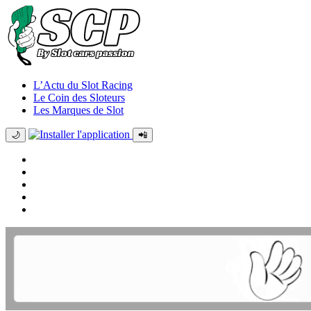
L’Actu du Slot Racing
Le Coin des Sloteurs
Les Marques de Slot
🌙
📲