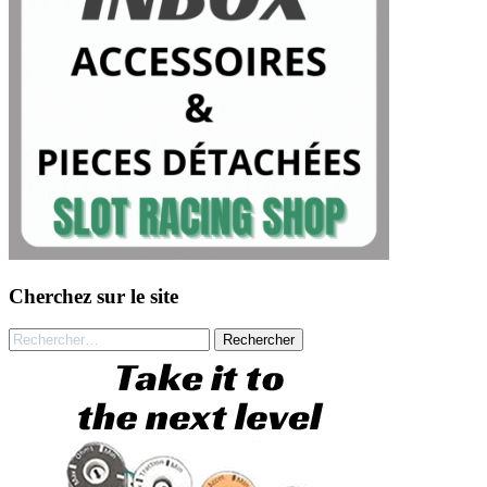
Cherchez sur le site
Rechercher :