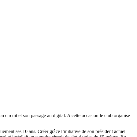
n circuit et son passage au digital. A cette occasion le club organise
uement ses 10 ans. Créer grâce l’initiative de son président actuel
l et installait un superbe circuit de slot 4 voies de 50 mètres. En