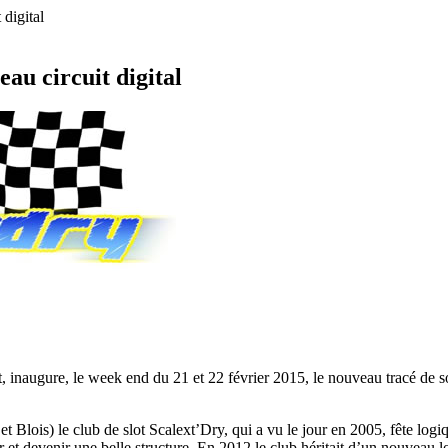
 digital
au circuit digital
t, inaugure, le week end du 21 et 22 février 2015, le nouveau tracé de so
Blois) le club de slot Scalext’Dry, qui a vu le jour en 2005, fête logiq
 devenir une belle structure. En 2012 le club héritait d’un nouveau loca