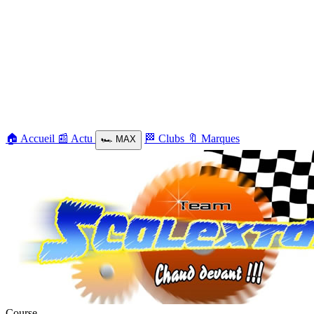
🏠
Accueil
📰
Actu
🏁
Clubs
🔖
Marques
🏎️
MAX
Course