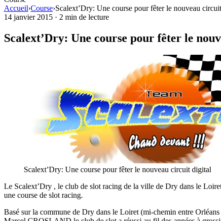
Accueil
›
Course
›
Scalext’Dry: Une course pour fêter le nouveau circuit
14 janvier 2015
·
2 min de lecture
Scalext’Dry: Une course pour fêter le nouve
Scalext’Dry: Une course pour fêter le nouveau circuit digital
Le Scalext’Dry , le club de slot racing de la ville de Dry dans le Loire
une course de slot racing.
Basé sur la commune de Dry dans le Loiret (mi-chemin entre Orléans et 
Marcel CROSLAND le club de slot a réussi au fil des années à grossir et