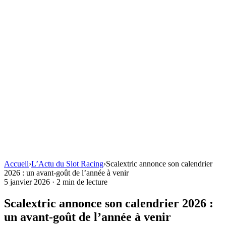
Accueil
›
L’Actu du Slot Racing
›
Scalextric annonce son calendrier
2026 : un avant-goût de l’année à venir
5 janvier 2026
·
2 min de lecture
Scalextric annonce son calendrier 2026 :
un avant-goût de l’année à venir