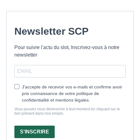
Newsletter SCP
Pour suivre l'actu du slot, Inscrivez-vous à notre
newsletter
J'accepte de recevoir vos e-mails et confirme avoir
pris connaissance de votre politique de
confidentialité et mentions légales.
Vous pouvez vous désinscrire à tout moment en cliquant sur le
lien présent dans nos emails.
S'INSCRIRE