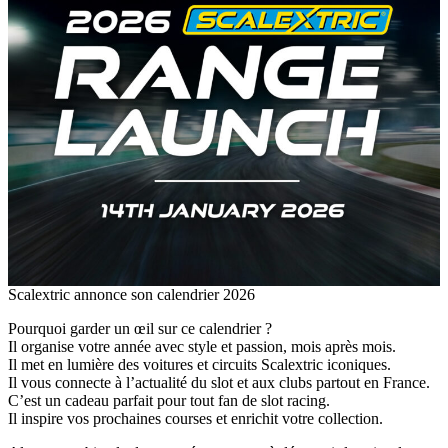
Scalextric annonce son calendrier 2026
Pourquoi garder un œil sur ce calendrier ?
Il organise votre année avec style et passion, mois après mois.
Il met en lumière des voitures et circuits Scalextric iconiques.
Il vous connecte à l’actualité du slot et aux clubs partout en France.
C’est un cadeau parfait pour tout fan de slot racing.
Il inspire vos prochaines courses et enrichit votre collection.