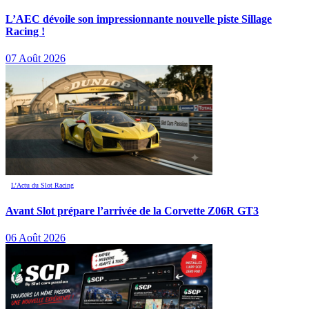
L’AEC dévoile son impressionnante nouvelle piste Sillage
Racing !
07 Août 2026
L’Actu du Slot Racing
Avant Slot prépare l’arrivée de la Corvette Z06R GT3
06 Août 2026