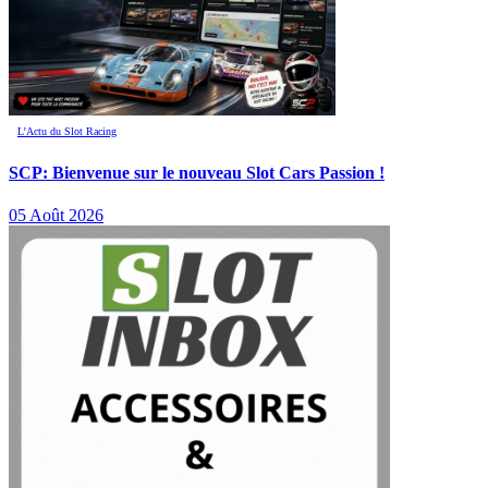
L’Actu du Slot Racing
SCP: Bienvenue sur le nouveau Slot Cars Passion !
05 Août 2026