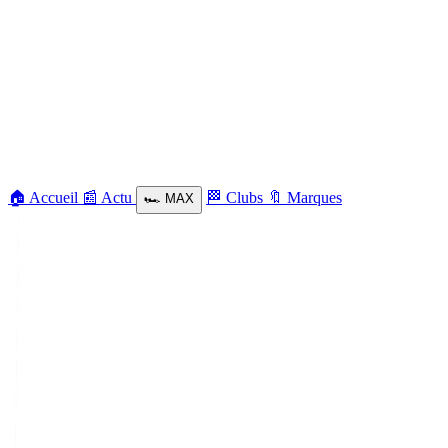
🏠
Accueil
📰
Actu
🏁
Clubs
🔖
Marques
🏎️
MAX