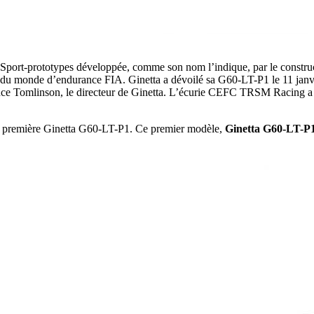
 Sport-prototypes développée, comme son nom l’indique, par le construc
t du monde d’endurance FIA. Ginetta a dévoilé sa G60-LT-P1 le 11 janv
ence Tomlinson, le directeur de Ginetta. L’écurie CEFC TRSM Racing a é
 sa première Ginetta G60-LT-P1. Ce premier modèle,
Ginetta G60-LT-P