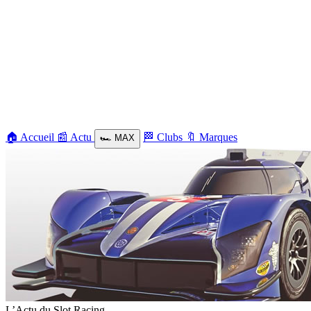
🏠
Accueil
📰
Actu
🏁
Clubs
🔖
Marques
🏎️
MAX
L’Actu du Slot Racing