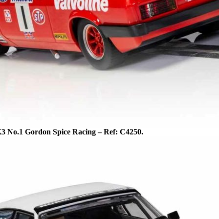
3 No.1 Gordon Spice Racing – Ref: C4250.