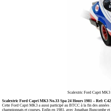
Scalextric Ford Capri MK
Scalextric Ford Capri MK3 No.33 Spa 24 Hours 1981 – Ref: C42
Cette Ford Capri MK3 a aussi participé au BTCC à la fin des années 1
championnats et courses. Enfin en 1981, avec Jonathan Buncombe et 