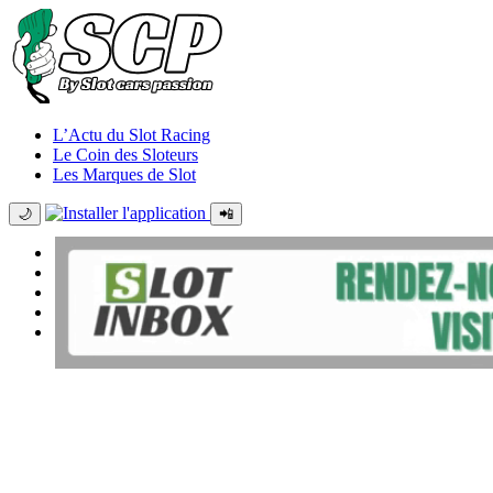
L’Actu du Slot Racing
Le Coin des Sloteurs
Les Marques de Slot
🌙
📲