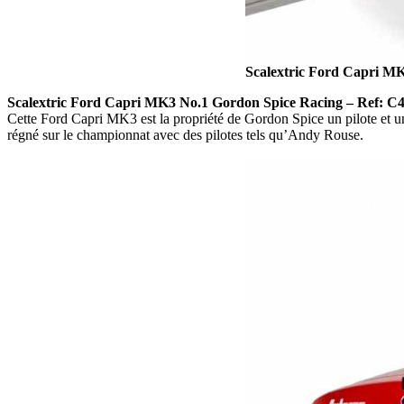
Scalextric Ford Capri MK
Scalextric Ford Capri MK3 No.1 Gordon Spice Racing – Ref: C4
Cette Ford Capri MK3 est la propriété de Gordon Spice un pilote et 
régné sur le championnat avec des pilotes tels qu’Andy Rouse.