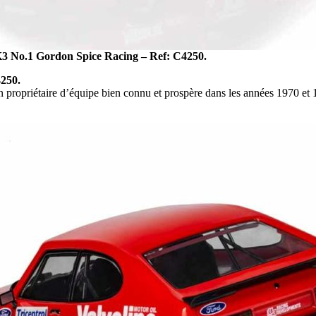
3 No.1 Gordon Spice Racing – Ref: C4250.
250.
un propriétaire d’équipe bien connu et prospère dans les années 1970