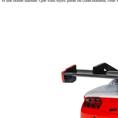
et une bonne stabilité. Que vous soyez pilote ou collectionneur, cett