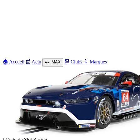
🏠
Accueil
📰
Actu
🏁
Clubs
🔖
Marques
🏎️
MAX
L’Actu du Slot Racing