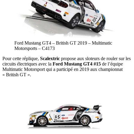
Ford Mustang GT4 – British GT 2019 – Multimatic
Motorsports – C4173
Pour cette réplique,
Scalextric
propose aux sloteurs de rouler sur les
circuits électriques avec la
Ford Mustang GT4 #15
de l’équipe
Multimatic Motorsport qui a participé en 2019 aux championnat
« British GT ».