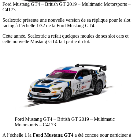
Ford Mustang GT4 – British GT 2019 – Multimatic Motorsports –
C4173
Scalextric présente une nouvelle version de sa réplique pour le slot
racing à l’échelle 1/32 de la Ford Mustang GT4.
Cette année, Scalextric a refait quelques moules de ses slot cars et
cette nouvelle Mustang GT4 fait partie du lot.
Ford Mustang GT4 – British GT 2019 – Multimatic
Motorsports – C4173
A l’échelle 1 la
Ford Mustang GT4
a été conçue pour participer à