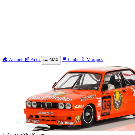
🏠
Accueil
📰
Actu
🏁
Clubs
🔖
Marques
🏎️
MAX
L’Actu du Slot Racing