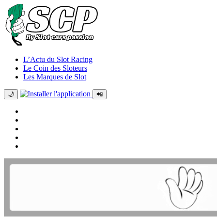
L’Actu du Slot Racing
Le Coin des Sloteurs
Les Marques de Slot
🌙
📲