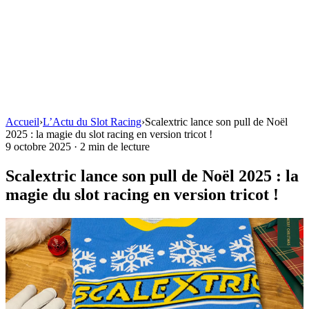
Accueil
›
L’Actu du Slot Racing
›
Scalextric lance son pull de Noël
2025 : la magie du slot racing en version tricot !
9 octobre 2025
·
2 min de lecture
Scalextric lance son pull de Noël 2025 : la
magie du slot racing en version tricot !