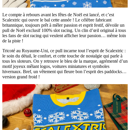
Le compte à rebours avant les fêtes de Noël est lancé, et c’est
Scalextric qui ouvre le bal cette année ! Le célèbre fabricant
britannique, toujours prêt à mêler passion et esprit festif, dévoile un
pull de Noël exclusif 100% slot racing. Un clin d’œil original à tous
les fans de slot racing qui veulent afficher leur passion… même loin
de la piste !
Tricoté au Royaume-Uni, ce pull incarne tout l’esprit de Scalextric :
le soin du détail, le confort, et cette touche de nostalgie qui parle à
tous les sloteurs. On y retrouve le bleu de la marque, agrémenté d’un
motif joyeux mêlant logos, voitures miniatures et symboles
hivernaux. Bref, un vêtement qui fleure bon l’esprit des paddocks…
version grand froid !