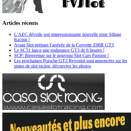
Articles récents
L’AEC dévoile son impressionnante nouvelle piste Sillage
Racing !
Avant Slot prépare l’arrivée de la Corvette Z06R GT3
Le SC51 lance une endurance GT3 de 6 heures !
SCP: Bienvenue sur le nouveau Slot Cars Passion !
Les prochaines Porsche GT2 Revoslot sont annoncées sur les
pistes de slot racing, découvrez les photos