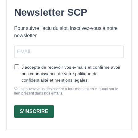
Newsletter SCP
Pour suivre l'actu du slot, Inscrivez-vous à notre
newsletter
J'accepte de recevoir vos e-mails et confirme avoir
pris connaissance de votre politique de
confidentialité et mentions légales.
Vous pouvez vous désinscrire à tout moment en cliquant sur le
lien présent dans nos emails.
S'INSCRIRE