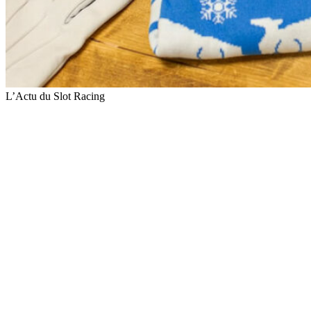
L’Actu du Slot Racing