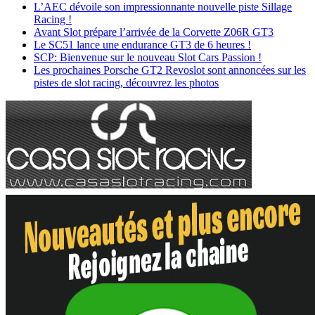
L’AEC dévoile son impressionnante nouvelle piste Sillage
Racing !
Avant Slot prépare l’arrivée de la Corvette Z06R GT3
Le SC51 lance une endurance GT3 de 6 heures !
SCP: Bienvenue sur le nouveau Slot Cars Passion !
Les prochaines Porsche GT2 Revoslot sont annoncées sur les
pistes de slot racing, découvrez les photos