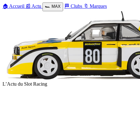
🏠
Accueil
📰
Actu
🏁
Clubs
🔖
Marques
🏎️
MAX
L’Actu du Slot Racing