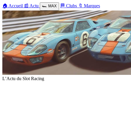
🏠
Accueil
📰
Actu
🏁
Clubs
🔖
Marques
🏎️
MAX
L’Actu du Slot Racing