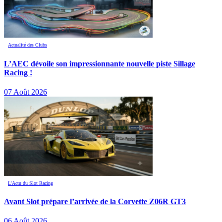
Actualité des Clubs
L’AEC dévoile son impressionnante nouvelle piste Sillage
Racing !
07 Août 2026
L’Actu du Slot Racing
Avant Slot prépare l’arrivée de la Corvette Z06R GT3
06 Août 2026