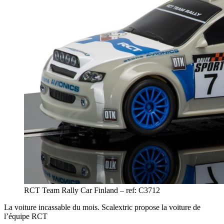
RCT Team Rally Car Finland – ref: C3712
La voiture incassable du mois. Scalextric propose la voiture de
l’équipe RCT