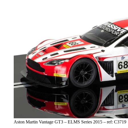
Aston Martin Vantage GT3 – ELMS Series 2015 – ref: C3719