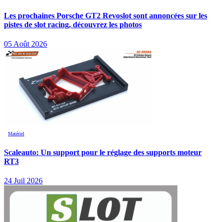
Les prochaines Porsche GT2 Revoslot sont annoncées sur les
pistes de slot racing, découvrez les photos
05 Août 2026
Matériel
Scaleauto: Un support pour le réglage des supports moteur
RT3
24 Juil 2026