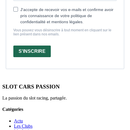
J'accepte de recevoir vos e-mails et confirme avoir
pris connaissance de votre politique de
confidentialité et mentions légales.
Vous pouvez vous désinscrire à tout moment en cliquant sur le
lien présent dans nos emails.
S'INSCRIRE
SLOT CARS PASSION
La passion du slot racing, partagée.
Catégories
Actu
Les Clubs