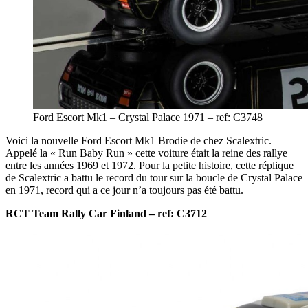
Ford Escort Mk1 – Crystal Palace 1971 – ref: C3748
Voici la nouvelle Ford Escort Mk1 Brodie de chez Scalextric.
Appelé la « Run Baby Run » cette voiture était la reine des rallye
entre les années 1969 et 1972. Pour la petite histoire, cette réplique
de Scalextric a battu le record du tour sur la boucle de Crystal Palace
en 1971, record qui a ce jour n’a toujours pas été battu.
RCT Team Rally Car Finland – ref: C3712