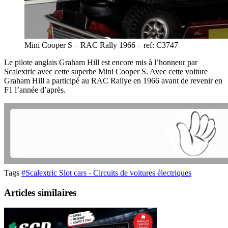
Mini Cooper S – RAC Rally 1966 – ref: C3747
Le pilote anglais Graham Hill est encore mis à l’honneur par
Scalextric avec cette superbe Mini Cooper S. Avec cette voiture
Graham Hill a participé au RAC Rallye en 1966 avant de revenir en
F1 l’année d’après.
Tags
#Scalextric Slot cars - Circuits de voitures électriques
Articles similaires