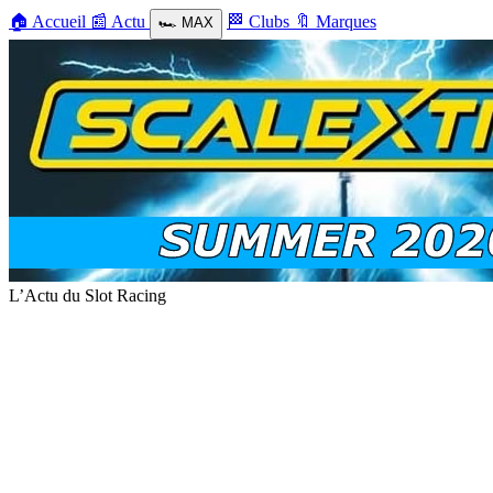
🏠
Accueil
📰
Actu
🏁
Clubs
🔖
Marques
🏎️
MAX
L’Actu du Slot Racing