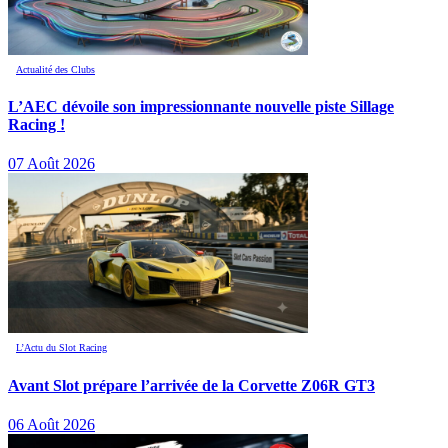
Actualité des Clubs
L’AEC dévoile son impressionnante nouvelle piste Sillage
Racing !
07 Août 2026
L’Actu du Slot Racing
Avant Slot prépare l’arrivée de la Corvette Z06R GT3
06 Août 2026