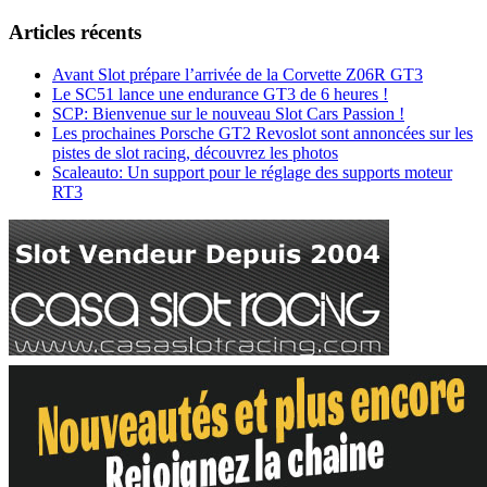
Articles récents
Avant Slot prépare l’arrivée de la Corvette Z06R GT3
Le SC51 lance une endurance GT3 de 6 heures !
SCP: Bienvenue sur le nouveau Slot Cars Passion !
Les prochaines Porsche GT2 Revoslot sont annoncées sur les
pistes de slot racing, découvrez les photos
Scaleauto: Un support pour le réglage des supports moteur
RT3