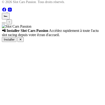
© 2026 Slot Cars Passion. Tous droits réservés.
🏎️
↑
📲 Installer Slot Cars Passion
Accédez rapidement à toute l'actu
slot racing depuis votre écran d'accueil.
Installer
✕