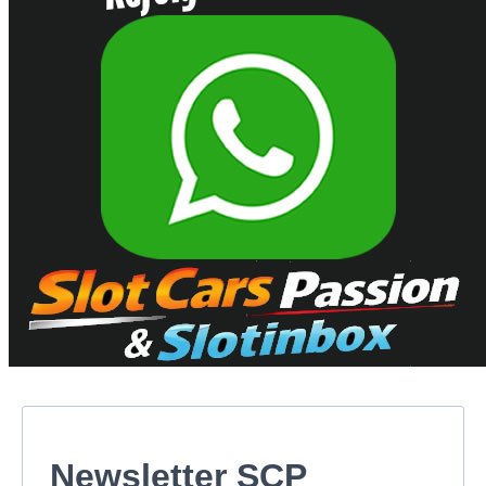
Newsletter SCP