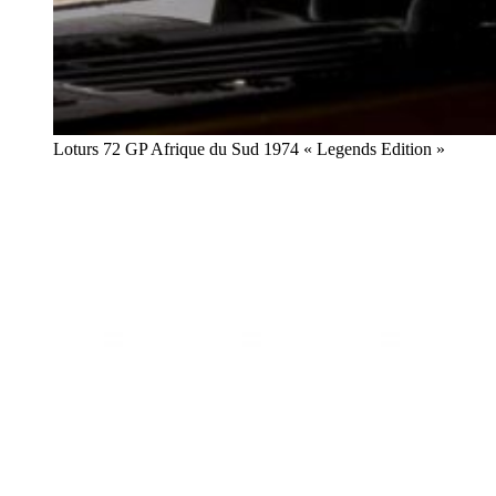
Loturs 72 GP Afrique du Sud 1974 « Legends Edition »