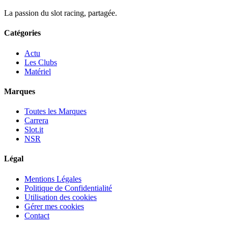
La passion du slot racing, partagée.
Catégories
Actu
Les Clubs
Matériel
Marques
Toutes les Marques
Carrera
Slot.it
NSR
Légal
Mentions Légales
Politique de Confidentialité
Utilisation des cookies
Gérer mes cookies
Contact