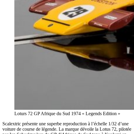
Loturs 72 GP Afrique du Sud 1974 « Legends Edition »
Scalextric présente une superbe reproduction à l’échelle 1/32 d’une
voiture de course de légende. La marque dévoile la Lotus 72, pilotée