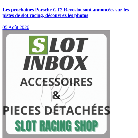
Les prochaines Porsche GT2 Revoslot sont annoncées sur les
pistes de slot racing, découvrez les photos
05 Août 2026