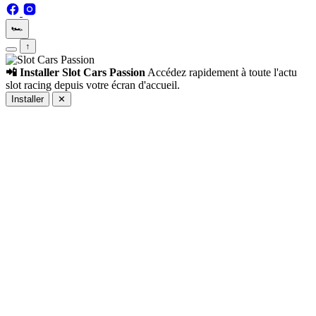
🏎️
↑
📲 Installer Slot Cars Passion
Accédez rapidement à toute l'actu
slot racing depuis votre écran d'accueil.
Installer
✕