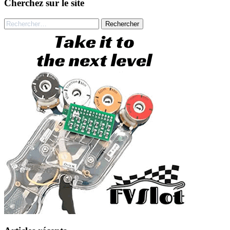
Cherchez sur le site
Rechercher :