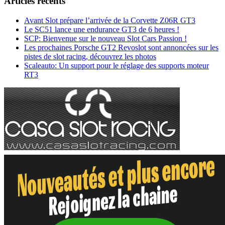
Articles récents
Avant Slot prépare l’arrivée de la Corvette Z06R GT3
Le SC51 lance une endurance GT3 de 6 heures !
SCP: Bienvenue sur le nouveau Slot Cars Passion !
Les prochaines Porsche GT2 Revoslot sont annoncées sur les
pistes de slot racing, découvrez les photos
Scaleauto: Un support pour le réglage des supports moteur
RT3