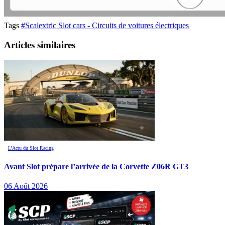
Tags
#Scalextric Slot cars - Circuits de voitures électriques
Articles similaires
L’Actu du Slot Racing
Avant Slot prépare l’arrivée de la Corvette Z06R GT3
06 Août 2026