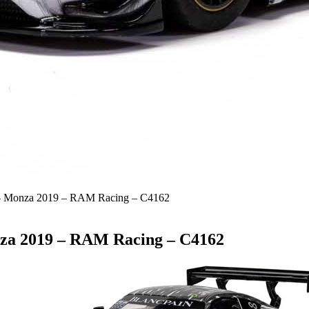
 – Monza 2019 – RAM Racing – C4162
za 2019 – RAM Racing – C4162