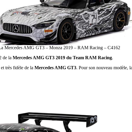
: La Mercedes AMG GT3 – Monza 2019 – RAM Racing – C4162
2 de la
Mercedes AMG GT3 2019 du Team RAM Racing
.
et très fidèle de la
Mercedes AMG GT3
. Pour son nouveau modèle, l