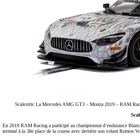
Scalextric La Mercedes AMG GT3 – Monza 2019 – RAM Rac
Sca
En 2019 RAM Racing a participé au championnat d’endurance Blanc
terminé à la 38e place de la course avec derrière son volant Remon 