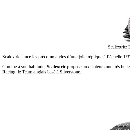
Scalextric
Scalextric lance les précommandes d’une jolie réplique à l’échelle 1/3
Comme à son habitude,
Scalextric
propose aux sloteurs une très belle 
Racing, le Team anglais basé à Silverstone.