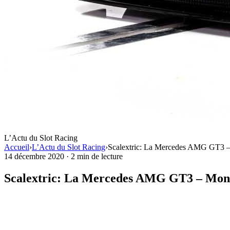
L’Actu du Slot Racing
Accueil
›
L’Actu du Slot Racing
›
Scalextric: La Mercedes AMG GT3
14 décembre 2020
·
2 min de lecture
Scalextric: La Mercedes AMG GT3 – Mon