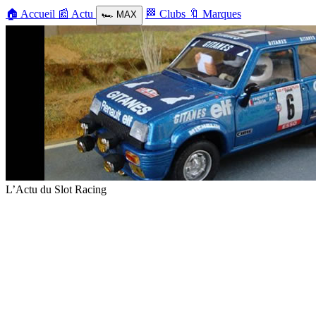
🏠
Accueil
📰
Actu
🏁
Clubs
🔖
Marques
🏎️
MAX
L’Actu du Slot Racing