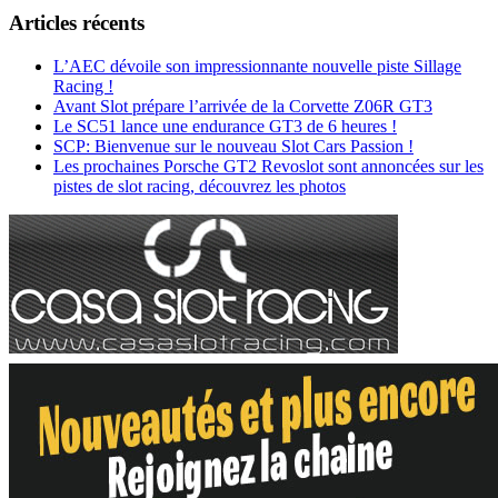
Articles récents
L’AEC dévoile son impressionnante nouvelle piste Sillage
Racing !
Avant Slot prépare l’arrivée de la Corvette Z06R GT3
Le SC51 lance une endurance GT3 de 6 heures !
SCP: Bienvenue sur le nouveau Slot Cars Passion !
Les prochaines Porsche GT2 Revoslot sont annoncées sur les
pistes de slot racing, découvrez les photos