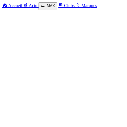
🏠
Accueil
📰
Actu
🏁
Clubs
🔖
Marques
🏎️
MAX